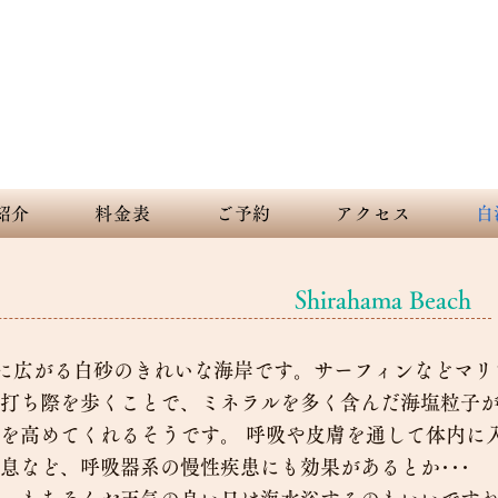
nt sky and white sandy beach. Spreading out forever and beautiful
下田 白浜 海の見えるペンション デ
紹介
料金表
ご予約
アクセス
白
Shirahama Beach
ｍに広がる白砂のきれいな海岸です。サーフィンなどマリ
打ち際を歩くことで、ミネラルを多く含んだ海塩粒子
を高めてくれるそうです。 呼吸や皮膚を通して体内に
息など、呼吸器系の慢性疾患にも効果があるとか･･･