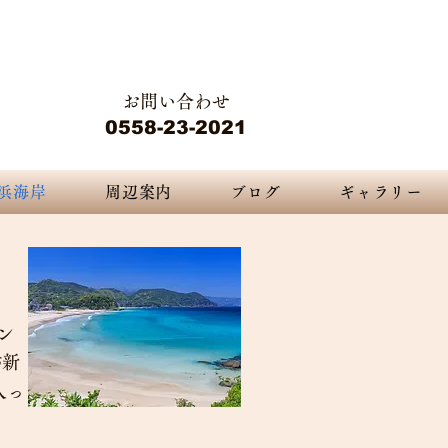
静岡県下田市白浜2415-2
 nature...
​​ペンション デジャブ
お問い合わせ
ジャヴ
0558-23-2021
浜海岸
周辺案内
ブログ
ギャラリー
ン
が新
入っ