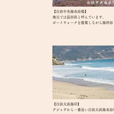
【白浜中央海水浴場】
地元では長田浜と呼んでいます。
ボートウォークを散策しながら海洋浴
【白浜大浜海岸】
デジャヴから一番近い白浜大浜海水浴