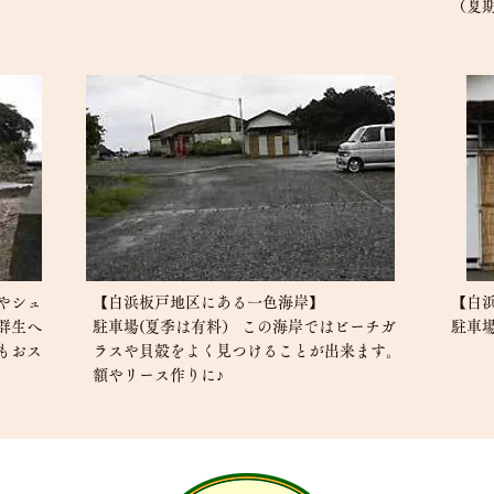
（夏
やシュ
【白浜板戸地区にある一色海岸】
【白
群生へ
駐車場(夏季は有料） この海岸ではビーチガ
駐車
もおス
ラスや貝殻をよく見つけることが出来ます。
額やリース作りに♪