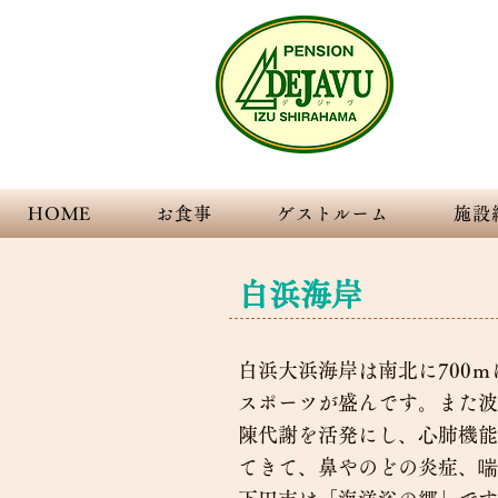
Transpare
伊豆
HOME
お食事
ゲストルーム
施設
白浜海岸
白浜大浜海岸は南北に700
スポーツが盛んです。また波
陳代謝を活発にし、心肺機能
てきて、鼻やのどの炎症、喘