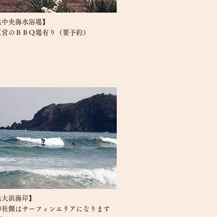
浜中央海水浴場】
区営のＢＢＱ場有り（要予約）
浜大浜海岸】
神社側はサーフィンエリアになります