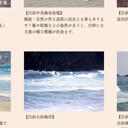
【白浜中央海水浴場】
【白
風紋：自然が作る造形に出会える事もありま
長田
も♪
す！風や乾燥などの条件があうと、白砂にさ
ざ波の様な模様が出来ます。
【白浜大浜海岸】
【白
場で
白浜