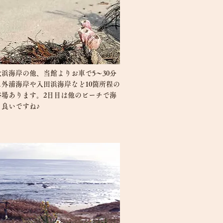
浜海岸の他、当館よりお車で5〜30分
に外浦海岸や入田浜海岸など10箇所程の
浴場あります。2日目は他のビーチで海
も良いですね♪