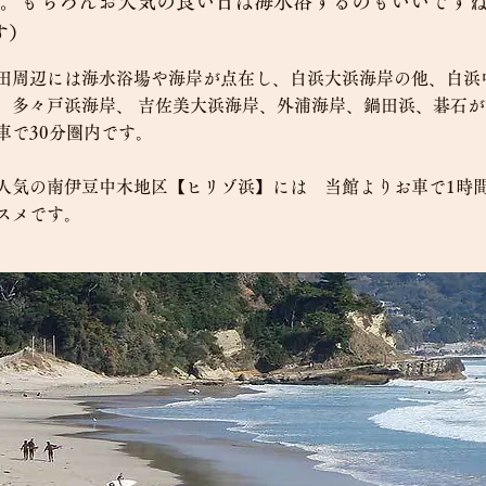
。もちろんお天気の良い日は海水浴するのもいいです
す）
田周辺には海水浴場や海岸が点在し、白浜大浜海岸の他、白浜
、多々戸浜海岸、 吉佐美大浜海岸、外浦海岸、鍋田浜、碁石
車で30分圏内です。
人気の南伊豆中木地区【ヒリゾ浜】には 当館よりお車で1時
スメです。