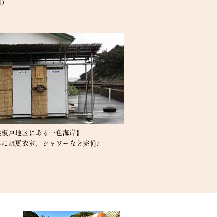
期）
浜板戸地区にある一色海岸】
場には更衣室、シャワーなど完備♪