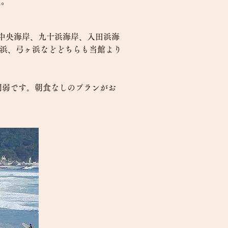
ね。
中央海岸、九十浜海岸、入田浜海
が浜、弓ヶ浜などどちらも当館より
間弱です。朝食なしのプランがお