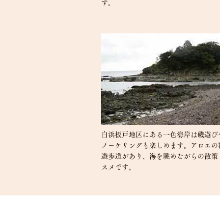
す。
白浜板戸地区にある一色海岸は磯遊び
ノーケリングも楽しめます。アロエの
遊歩道があり、海を眺めながらの散策
スメです。
伊豆 下田 白浜海岸