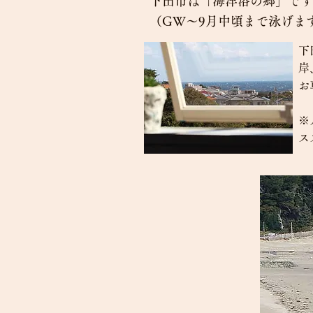
下田市は「海洋浴の郷」です
（GW〜9月中頃まで泳げま
下
岸
お
※
ス