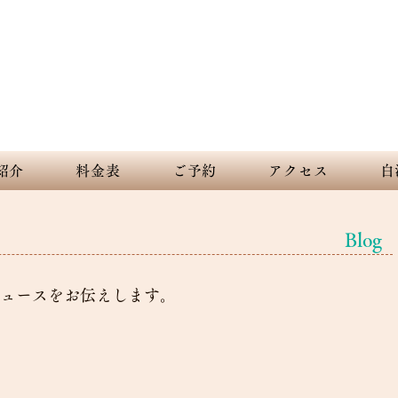
nt sky and white sandy beach. Spreading out forever and beautiful
下田 白浜 海の見えるペンション デ
紹介
料金表
ご予約
アクセス
白
Blog
ュースをお伝えします。