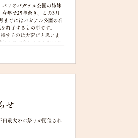
年、パリのバガテル公園の姉妹
 今年で25年余り、この3月
月までにはバガテル公園の名
理を終了するとの事です。
理維持するのは大変だと思いま
訪れるのが楽しみでしたので
めたころ、バガテル公園での
に見たバラの美しさに感動し
の雨でバラの花は生き生き
、雫に映りこむ素敵な世界を
た。 今年も春バラが咲き始
公園、バラシーズンになりま
前9時～午後4時まで。入園無
らせ
伊豆下田最大のお祭りが開催され