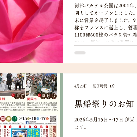
河津バカテル公園は2001
園としてオープンしました。
末に営業を終了しました。9
称をフランスに返上し、管
1100種600株のバラを管
すが、 毎年、バラの季節に
残念です。 私がカメラを始
教室で、マクロレンズ越し
た事を思い出します。前夜
と！花びらには水滴が残り
見たのは、初めての体験でし
めました。 最後のバガテル
4月28日
読了時間: 1分
す。 6月末まで無休で、午
料です。
黒船祭りのお知
2026年5月15日～17日 
ます。