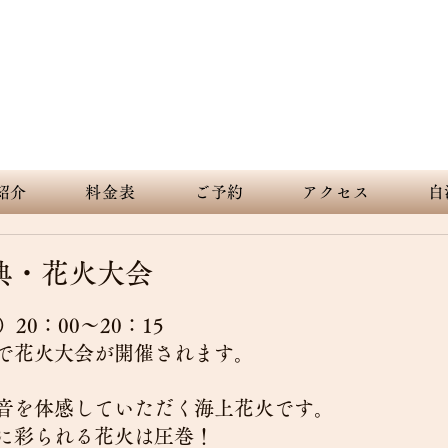
nt sky and white sandy beach. Spreading out forever and beautiful
下田 白浜 海の見えるペンション デ
紹介
料金表
ご予約
アクセス
白
祭典・花火大会
）20：00～20：15
で花火大会が開催されます。
音を体感していただく海上花火です。
に彩られる花火は圧巻！