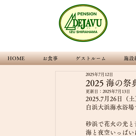
Transpare
伊豆
HOME
お食事
ゲストルーム
施設
2025年7月12日
2025 海の
更新日：
2025年7月13日
2025.7月26日（土
白浜大浜海水浴場
砂浜で花火の光と
海と夜空いっぱい