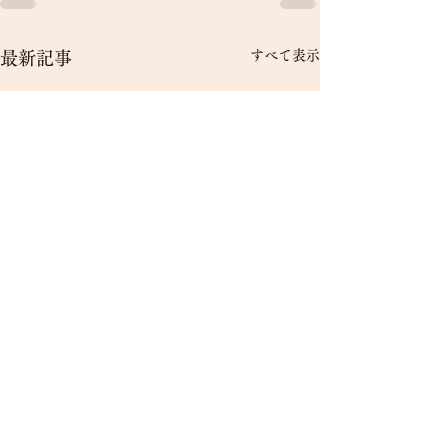
すべて表示
最新記事
伊豆 下田 白浜海岸
南国の楽園 海の見えるペンション デジャヴ