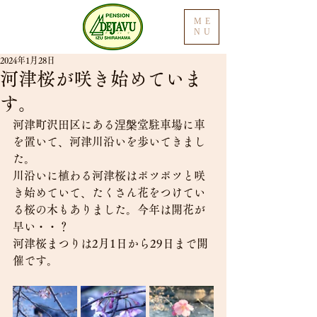
ME
NU
2024年1月28日
河津桜が咲き始めていま
す。
河津町沢田区にある涅槃堂駐車場に車
を置いて、河津川沿いを歩いてきまし
た。
川沿いに植わる河津桜はポツポツと咲
き始めていて、たくさん花をつけてい
る桜の木もありました。今年は開花が
早い・・？
河津桜まつりは2月1日から29日まで開
催です。