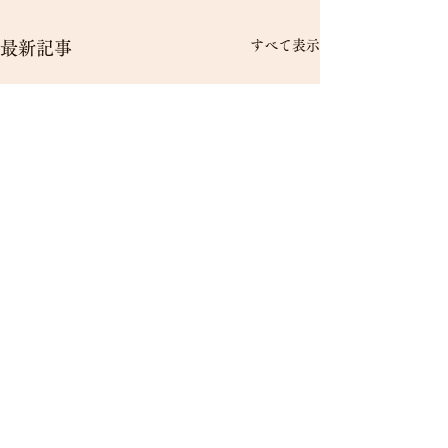
すべて表示
最新記事
伊豆 下田 白浜海岸
南国の楽園 海の見えるペンション デジャヴ