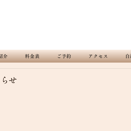
nt sky and white sandy beach. Spreading out forever and beautiful
下田 白浜 海の見えるペンション デ
紹介
料金表
ご予約
アクセス
白
知らせ